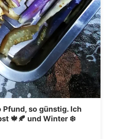
 Pfund, so günstig. Ich
st 🍁🍂 und Winter ❄️