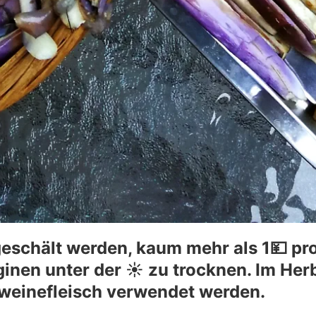
eschält werden, kaum mehr als 1💴 pro
nen unter der ☀️ zu trocknen. Im Herb
hweinefleisch verwendet werden.