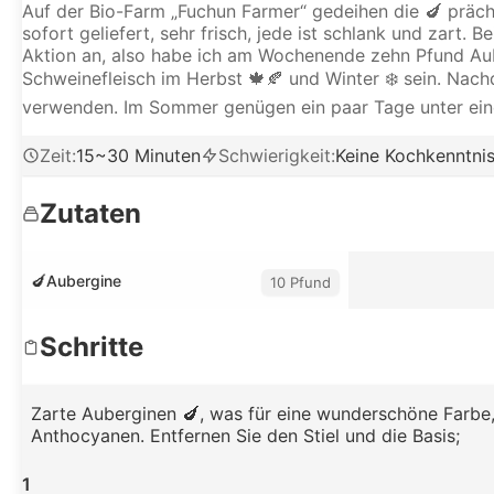
Auf der Bio-Farm „Fuchun Farmer“ gedeihen die 🍆 präc
sofort geliefert, sehr frisch, jede ist schlank und zart.
Aktion an, also habe ich am Wochenende zehn Pfund Aube
Schweinefleisch im Herbst 🍁🍂 und Winter ❄️ sein. Nac
verwenden. Im Sommer genügen ein paar Tage unter ein
Zeit
:
15~30 Minuten
Schwierigkeit
:
Keine Kochkenntnis
Zutaten
🍆Aubergine
10 Pfund
Schritte
Zarte Auberginen 🍆, was für eine wunderschöne Farbe,
Anthocyanen. Entfernen Sie den Stiel und die Basis;
1