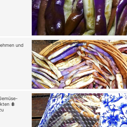
Klicken zum Vergrößern
snehmen und
Klicken zum Vergrößern
n Gemüse-
kten 🐜
zu