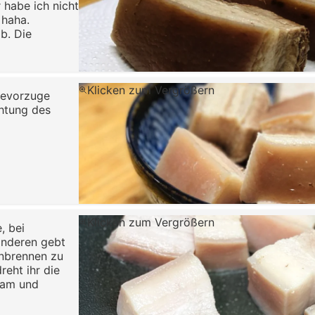
 habe ich nicht
 haha.
b. Die
Klicken zum Vergrößern
 bevorzuge
chtung des
Klicken zum Vergrößern
, bei
 anderen gebt
Anbrennen zu
reht ihr die
gsam und