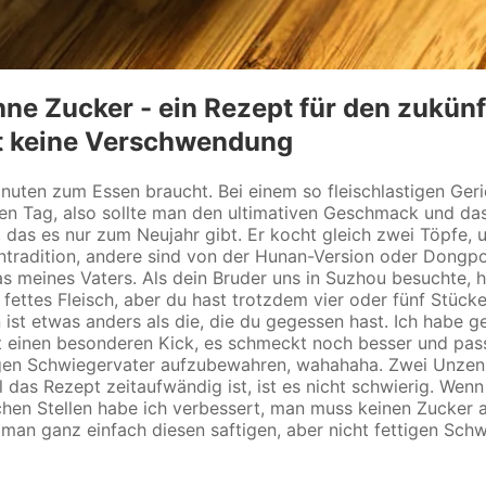
 Zucker - ein Rezept für den zukünf
ist keine Verschwendung
inuten zum Essen braucht. Bei einem so fleischlastigen Ge
eden Tag, also sollte man den ultimativen Geschmack und d
, das es nur zum Neujahr gibt. Er kocht gleich zwei Töpfe,
entradition, andere sind von der Hunan-Version oder Dongpo
 meines Vaters. Als dein Bruder uns in Suzhou besuchte, h
s fettes Fleisch, aber du hast trotzdem vier oder fünf Stüc
ist etwas anders als die, die du gegessen hast. Ich habe g
ht einen besonderen Kick, es schmeckt noch besser und pas
igen Schwiegervater aufzubewahren, wahahaha. Zwei Unzen 
s Rezept zeitaufwändig ist, ist es nicht schwierig. Wenn m
hen Stellen habe ich verbessert, man muss keinen Zucker a
 man ganz einfach diesen saftigen, aber nicht fettigen Sc