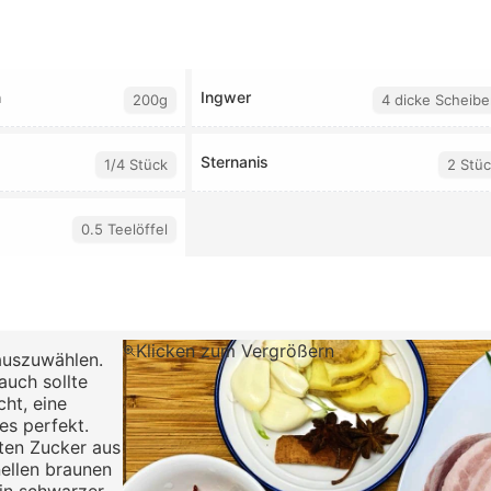
n
Ingwer
200g
4 dicke Scheibe
Sternanis
1/4 Stück
2 Stüc
0.5 Teelöffel
Klicken zum Vergrößern
auszuwählen.
auch sollte
cht, eine
es perfekt.
oten Zucker aus
nellen braunen