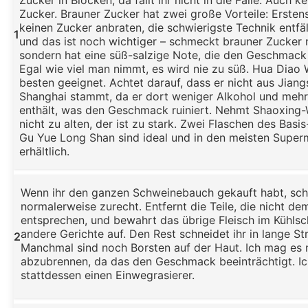
Zucker in Blöcken, da fallt ihr nicht in die Falle. Auch 
Zucker. Brauner Zucker hat zwei große Vorteile: Erste
keinen Zucker anbraten, die schwierigste Technik entfäl
1
und das ist noch wichtiger – schmeckt brauner Zucker n
sondern hat eine süß-salzige Note, die den Geschmack 
Egal wie viel man nimmt, es wird nie zu süß. Hua Diao 
besten geeignet. Achtet darauf, dass er nicht aus Jian
Shanghai stammt, da er dort weniger Alkohol und meh
enthält, was den Geschmack ruiniert. Nehmt Shaoxing-
nicht zu alten, der ist zu stark. Zwei Flaschen des Basi
Gu Yue Long Shan sind ideal und in den meisten Super
erhältlich.
Wenn ihr den ganzen Schweinebauch gekauft habt, schn
normalerweise zurecht. Entfernt die Teile, die nicht d
entsprechen, und bewahrt das übrige Fleisch im Kühlsc
andere Gerichte auf. Den Rest schneidet ihr in lange Str
2
Manchmal sind noch Borsten auf der Haut. Ich mag es n
abzubrennen, da das den Geschmack beeinträchtigt. I
stattdessen einen Einwegrasierer.