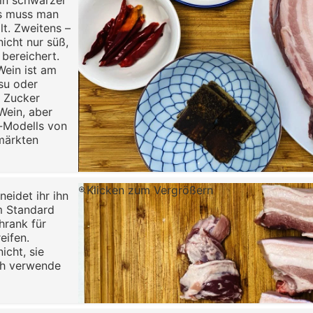
kein schwarzer
ns muss man
lt. Zweitens –
icht nur süß,
bereichert.
Wein ist am
gsu oder
r Zucker
Wein, aber
s-Modells von
märkten
Klicken zum Vergrößern
eidet ihr ihn
em Standard
hrank für
eifen.
icht, sie
ch verwende