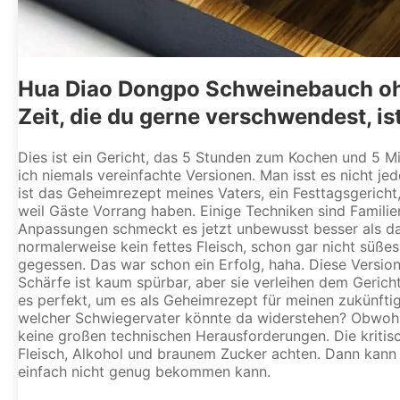
Hua Diao Dongpo Schweinebauch ohne
Zeit, die du gerne verschwendest, 
Dies ist ein Gericht, das 5 Stunden zum Kochen und 5 M
ich niemals vereinfachte Versionen. Man isst es nicht j
ist das Geheimrezept meines Vaters, ein Festtagsgericht
weil Gäste Vorrang haben. Einige Techniken sind Famili
Anpassungen schmeckt es jetzt unbewusst besser als das
normalerweise kein fettes Fleisch, schon gar nicht süße
gegessen. Das war schon ein Erfolg, haha. Diese Version 
Schärfe ist kaum spürbar, aber sie verleihen dem Geric
es perfekt, um es als Geheimrezept für meinen zukünft
welcher Schwiegervater könnte da widerstehen? Obwohl da
keine großen technischen Herausforderungen. Die kritisc
Fleisch, Alkohol und braunem Zucker achten. Dann kann
einfach nicht genug bekommen kann.