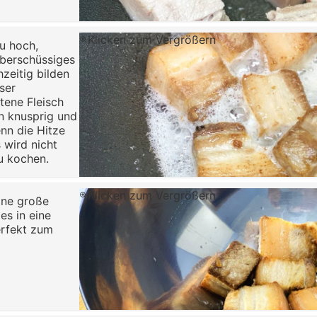
Klicken zum Vergrößern
zu hoch,
überschüssiges
hzeitig bilden
ser
tene Fleisch
en knusprig und
nn die Hitze
s wird nicht
u kochen.
Klicken zum Vergrößern
ine große
es in eine
erfekt zum