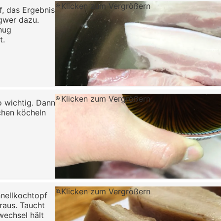
Klicken zum Vergrößern
f, das Ergebnis
ngwer dazu.
nug
t.
Klicken zum Vergrößern
o wichtig. Dann
chen köcheln
Klicken zum Vergrößern
hnellkochtopf
raus. Taucht
wechsel hält