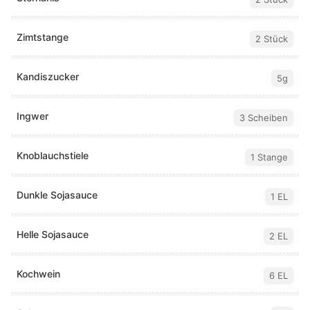
Zimtstange
2 Stück
Kandiszucker
5g
Ingwer
3 Scheiben
Knoblauchstiele
1 Stange
Dunkle Sojasauce
1 EL
Helle Sojasauce
2 EL
Kochwein
6 EL