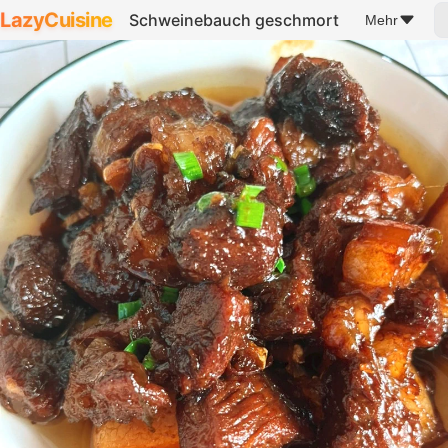
LazyCuisine
Schweinebauch geschmort
Mehr