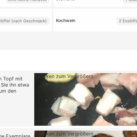
Kochwein
löffel (nach Geschmack)
2 Esslöff
Klicken zum Vergrößern
n Topf mit
Sie ihn etwa
 um den
Klicken zum Vergrößern
ne Exem­plare