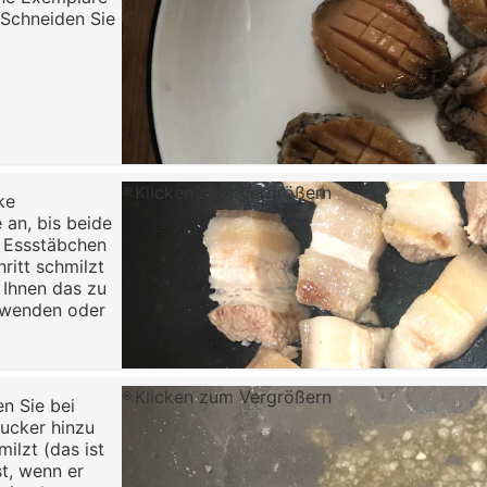
. Schneiden Sie
Klicken zum Vergrößern
ke
 an, bis beide
t Essstäbchen
ritt schmilzt
 Ihnen das zu
erwenden oder
Klicken zum Vergrößern
en Sie bei
zucker hinzu
ilzt (das ist
st, wenn er