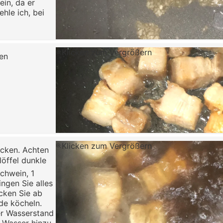
ein, da er
hle ich, bei
Klicken zum Vergrößern
en
Klicken zum Vergrößern
ecken. Achten
löffel dunkle
ochwein, 1
ngen Sie alles
cken Sie ab
nde köcheln.
r Wasserstand