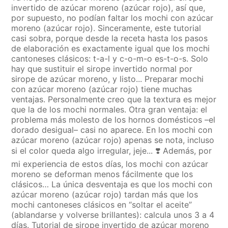
invertido de azúcar moreno (azúcar rojo), así que,
por supuesto, no podían faltar los mochi con azúcar
moreno (azúcar rojo). Sinceramente, este tutorial
casi sobra, porque desde la receta hasta los pasos
de elaboración es exactamente igual que los mochi
cantoneses clásicos: t-a-l y c-o-m-o es-t-o-s. Solo
hay que sustituir el sirope invertido normal por
sirope de azúcar moreno, y listo... Preparar mochi
con azúcar moreno (azúcar rojo) tiene muchas
ventajas. Personalmente creo que la textura es mejor
que la de los mochi normales. Otra gran ventaja: el
problema más molesto de los hornos domésticos –el
dorado desigual– casi no aparece. En los mochi con
azúcar moreno (azúcar rojo) apenas se nota, incluso
si el color queda algo irregular, jeje... ❣️ Además, por
mi experiencia de estos días, los mochi con azúcar
moreno se deforman menos fácilmente que los
clásicos… La única desventaja es que los mochi con
azúcar moreno (azúcar rojo) tardan más que los
mochi cantoneses clásicos en “soltar el aceite”
(ablandarse y volverse brillantes): calcula unos 3 a 4
días. Tutorial de sirope invertido de azúcar moreno