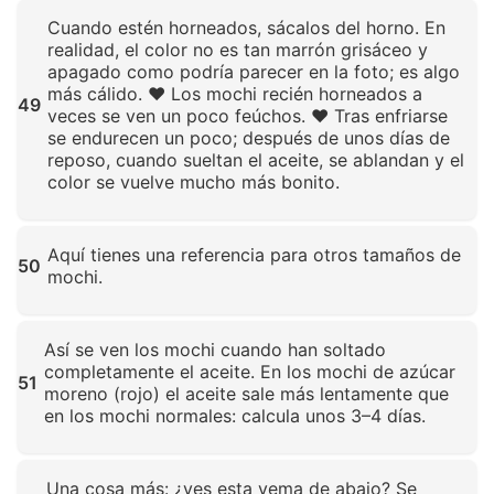
Haz clic para ampliar
Cuando estén horneados, sácalos del horno. En
realidad, el color no es tan marrón grisáceo y
apagado como podría parecer en la foto; es algo
más cálido. ❤️ Los mochi recién horneados a
49
veces se ven un poco feúchos. ❤️ Tras enfriarse
se endurecen un poco; después de unos días de
reposo, cuando sueltan el aceite, se ablandan y el
color se vuelve mucho más bonito.
Haz clic para ampliar
Aquí tienes una referencia para otros tamaños de
50
mochi.
Haz clic para ampliar
Así se ven los mochi cuando han soltado
completamente el aceite. En los mochi de azúcar
51
moreno (rojo) el aceite sale más lentamente que
en los mochi normales: calcula unos 3–4 días.
Haz clic para ampliar
Una cosa más: ¿ves esta yema de abajo? Se