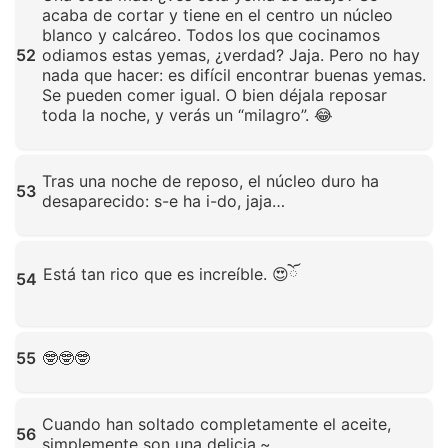
acaba de cortar y tiene en el centro un núcleo
blanco y calcáreo. Todos los que cocinamos
52
odiamos estas yemas, ¿verdad? Jaja. Pero no hay
nada que hacer: es difícil encontrar buenas yemas.
Se pueden comer igual. O bien déjala reposar
toda la noche, y verás un “milagro”. 😂
Haz clic para ampliar
Tras una noche de reposo, el núcleo duro ha
53
desaparecido: s-e ha i-do, jaja…
Haz clic para ampliar
Está tan rico que es increíble. 😍ོ
54
Haz clic para ampliar
55
🤓🤓🤓
Haz clic para ampliar
Cuando han soltado completamente el aceite,
56
simplemente son una delicia.~