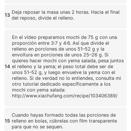
Haz clic para ampliar
Deja reposar la masa unas 2 horas. Hacia el final
13
del reposo, divide el relleno.
Haz clic para ampliar
En el vídeo preparamos mochi de 75 g con una
proporción entre 3:7 y 4:6. Así que divide el
relleno en porciones de unos 51–52 g y la
envoltura en porciones de unos 25–26 g. Si
quieres hacer mochi con yema salada, pesa juntos
14
el relleno y la yema; el peso total debe ser de
unos 51–52 g, y luego envuelve la yema con el
relleno. Si de verdad no lo entiendes, consulta mi
otro tutorial dedicado específicamente a los
mochi con yema salada:
http://www.xiachufang.com/recipe/103406389/
Haz clic para ampliar
Cuando hayas formado todas las porciones de
15
relleno en bolas, cúbrelas con film transparente
para que no se sequen.