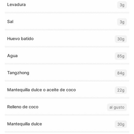
Levadura
3g
Sal
3g
Huevo batido
30g
Agua
85g
Tangzhong
84g
Mantequilla dulce o aceite de coco
22g
Relleno de coco
al gusto
Mantequilla dulce
30g