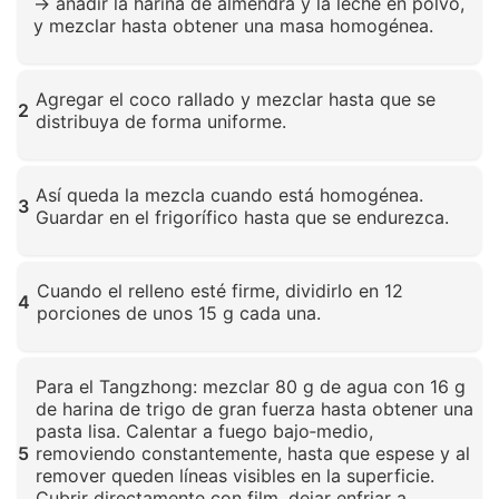
→ añadir la harina de almendra y la leche en polvo,
y mezclar hasta obtener una masa homogénea.
Haz clic para ampliar
Agregar el coco rallado y mezclar hasta que se
2
distribuya de forma uniforme.
Haz clic para ampliar
Así queda la mezcla cuando está homogénea.
3
Guardar en el frigorífico hasta que se endurezca.
Haz clic para ampliar
Cuando el relleno esté firme, dividirlo en 12
4
porciones de unos 15 g cada una.
Haz clic para ampliar
Para el Tangzhong: mezclar 80 g de agua con 16 g
de harina de trigo de gran fuerza hasta obtener una
pasta lisa. Calentar a fuego bajo‑medio,
5
removiendo constantemente, hasta que espese y al
remover queden líneas visibles en la superficie.
Cubrir directamente con film, dejar enfriar a