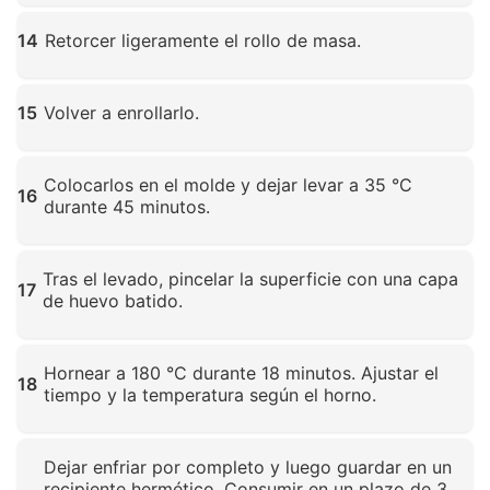
Haz clic para ampliar
14
Retorcer ligeramente el rollo de masa.
Haz clic para ampliar
15
Volver a enrollarlo.
Haz clic para ampliar
Colocarlos en el molde y dejar levar a 35 °C
16
durante 45 minutos.
Haz clic para ampliar
Tras el levado, pincelar la superficie con una capa
17
de huevo batido.
Haz clic para ampliar
Hornear a 180 °C durante 18 minutos. Ajustar el
18
tiempo y la temperatura según el horno.
Haz clic para ampliar
Dejar enfriar por completo y luego guardar en un
recipiente hermético. Consumir en un plazo de 3