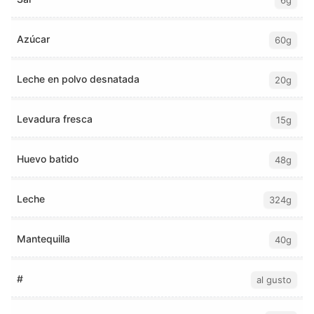
6g
Azúcar
60g
Leche en polvo desnatada
20g
Levadura fresca
15g
Huevo batido
48g
Leche
324g
Mantequilla
40g
#
al gusto