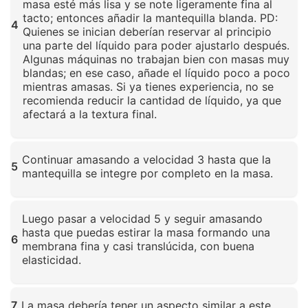
masa esté más lisa y se note ligeramente fina al
tacto; entonces añadir la mantequilla blanda. PD:
4
Quienes se inician deberían reservar al principio
una parte del líquido para poder ajustarlo después.
Algunas máquinas no trabajan bien con masas muy
blandas; en ese caso, añade el líquido poco a poco
mientras amasas. Si ya tienes experiencia, no se
recomienda reducir la cantidad de líquido, ya que
afectará a la textura final.
Haz clic para ampliar
Continuar amasando a velocidad 3 hasta que la
5
mantequilla se integre por completo en la masa.
Haz clic para ampliar
Luego pasar a velocidad 5 y seguir amasando
hasta que puedas estirar la masa formando una
6
membrana fina y casi translúcida, con buena
elasticidad.
Haz clic para ampliar
7
La masa debería tener un aspecto similar a este.