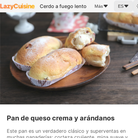
LazyCuisine
Cerdo a fuego lento
Más
ES
Pan de queso crema y arándanos
Este pan es un verdadero clásico y superventas en
muchas panaderías: corteza crujiente, miga suave y