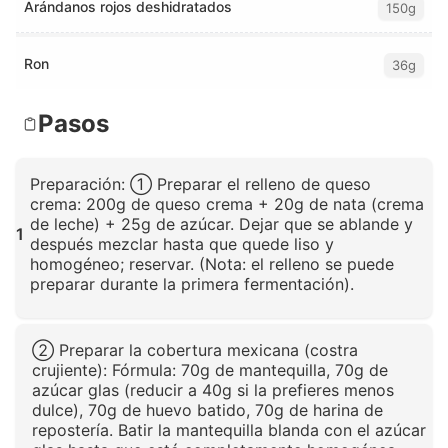
Arándanos rojos deshidratados
150g
Ron
36g
Pasos
Preparación: ① Preparar el relleno de queso
crema: 200g de queso crema + 20g de nata (crema
de leche) + 25g de azúcar. Dejar que se ablande y
1
después mezclar hasta que quede liso y
homogéneo; reservar. (Nota: el relleno se puede
preparar durante la primera fermentación).
Haz clic para ampliar
② Preparar la cobertura mexicana (costra
crujiente): Fórmula: 70g de mantequilla, 70g de
azúcar glas (reducir a 40g si la prefieres menos
dulce), 70g de huevo batido, 70g de harina de
repostería. Batir la mantequilla blanda con el azúcar