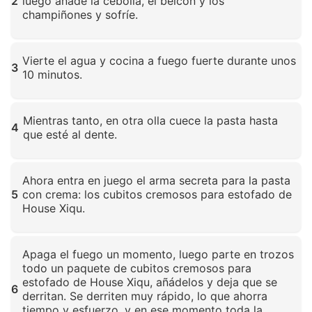
2
luego añade la cebolla, el beicon y los
champiñones y sofríe.
Haz clic para ampliar
Vierte el agua y cocina a fuego fuerte durante unos
3
10 minutos.
Haz clic para ampliar
Mientras tanto, en otra olla cuece la pasta hasta
4
que esté al dente.
Haz clic para ampliar
Ahora entra en juego el arma secreta para la pasta
5
con crema: los cubitos cremosos para estofado de
House Xiqu.
Haz clic para ampliar
Apaga el fuego un momento, luego parte en trozos
todo un paquete de cubitos cremosos para
estofado de House Xiqu, añádelos y deja que se
6
derritan. Se derriten muy rápido, lo que ahorra
tiempo y esfuerzo, y en ese momento toda la