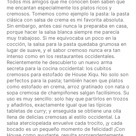
Todos mis amigos que me conocen bien saben que
me encantan especialmente los platos ricos y
cremosos. Tomemos como ejemplo la pasta: la pasta
clásica con salsa de crema es mi favorita absoluta.
Sin embargo, antes casi nunca la preparaba en casa,
porque hacer la salsa blanca siempre me parecía
muy trabajoso. Si me equivocaba un poco en la
cocción, la salsa para la pasta quedaba grumosa en
lugar de suave, y el sabor cremoso nunca era tan
intenso como en los restaurantes occidentales.
Recientemente he descubierto un nuevo arma
secreta para la cocina occidental: los cubitos
cremosos para estofado de House Xiqu. No solo son
perfectos para la pasta; también hacen que platos
como estofado en crema, arroz gratinado con nata o
sopa cremosa de champiñones salgan facilísimos. Su
uso es muy sencillo: solo hay que partirlos en trozos
y añadirlos, exactamente igual que las típicas
tabletas de curry; y enseguida se obtiene una olla
llena de delicias cremosas al estilo occidental. La
salsa aterciopelada envuelve cada trocito, ¡y cada
bocado es un pequeño momento de felicidad! ¡Con
House como ayudante, resulta sorprendentemente