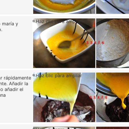
Haz clic para ampliar
o maría y
o.
Haz clic para ampliar
rar rápidamente
te. Añadir la
o añadir el
una