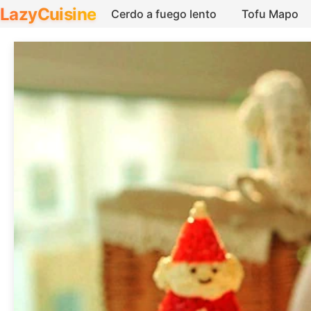
LazyCuisine
Cerdo a fuego lento
Tofu Mapo