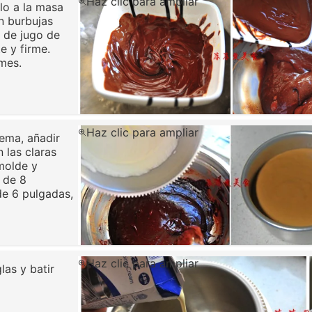
Haz clic para ampliar
rlo a la masa
n burbujas
s de jugo de
e y firme.
rmes.
Haz clic para ampliar
yema, añadir
 las claras
molde y
 de 8
de 6 pulgadas,
Haz clic para ampliar
las y batir