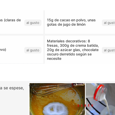
s (claras de
15g de cacao en polvo, unas
al gusto
al gus
gotas de jugo de limón
Materiales decorativos: 8
fresas, 300g de crema batida,
evo)
20g de azúcar glas, chocolate
al gusto
al gus
oscuro derretido según se
necesite
Haz clic para ampliar
la se espese,