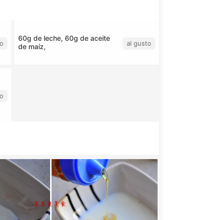
60g de leche, 60g de aceite
to
al gusto
de maíz,
to