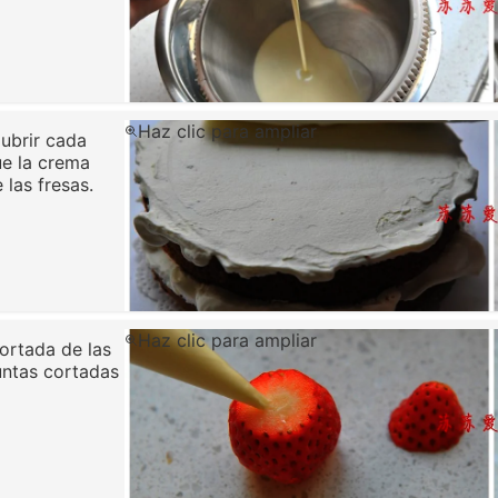
Haz clic para ampliar
Cubrir cada
e la crema
 las fresas.
Haz clic para ampliar
cortada de las
untas cortadas