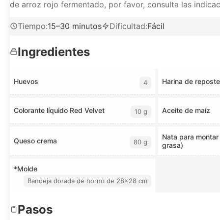
de arroz rojo fermentado, por favor, consulta las indicaci
Tiempo
:
15–30 minutos
Dificultad
:
Fácil
Ingredientes
Huevos
Harina de reposte
4
Colorante líquido Red Velvet
Aceite de maíz
10 g
Nata para montar
Queso crema
80 g
grasa)
*Molde
Bandeja dorada de horno de 28×28 cm
Pasos