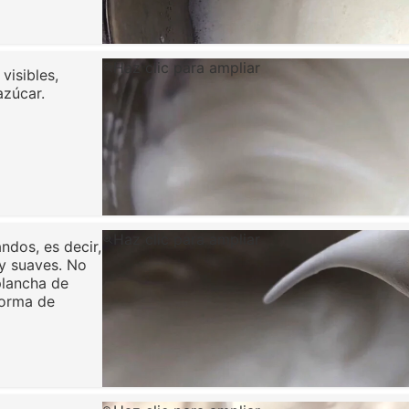
Haz clic para ampliar
isibles,
azúcar.
Haz clic para ampliar
ndos, es decir,
 y suaves. No
plancha de
forma de