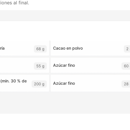
ones al final.
ría
Cacao en polvo
68 g
2 
Azúcar fino
55 g
60 
 (mín. 30 % de
Azúcar fino
200 g
28 