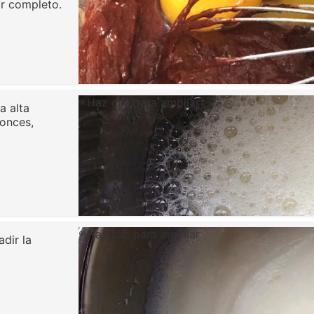
or completo.
Haz clic para ampliar
a alta
tonces,
Haz clic para ampliar
dir la