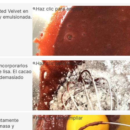
Haz clic para ampliar
 Red Velvet en
y emulsionada.
Haz clic para ampliar
incorporarlos
 lisa. El cacao
e demasiado
Haz clic para ampliar
lutamente
 masa y