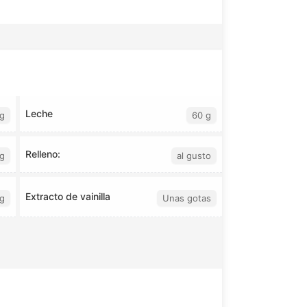
Leche
g
60 g
Relleno:
g
al gusto
Extracto de vainilla
g
Unas gotas