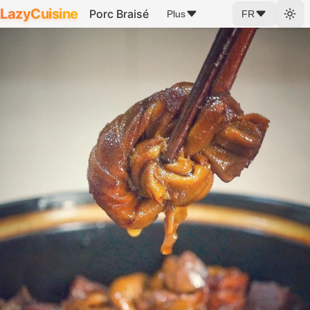
LazyCuisine
Porc Braisé
Plus
FR