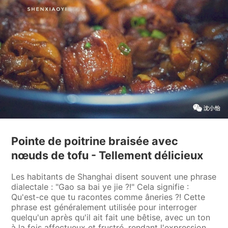
Pointe de poitrine braisée avec
nœuds de tofu - Tellement délicieux
Les habitants de Shanghai disent souvent une phrase
dialectale : "Gao sa bai ye jie ?!" Cela signifie :
Qu'est-ce que tu racontes comme âneries ?! Cette
phrase est généralement utilisée pour interroger
quelqu'un après qu'il ait fait une bêtise, avec un ton
à la fois affectueux et frustré, rendant l'expression