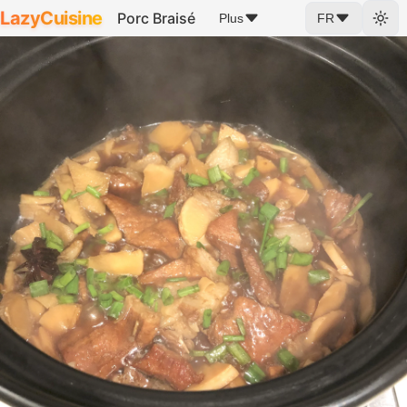
LazyCuisine
Porc Braisé
Plus
FR