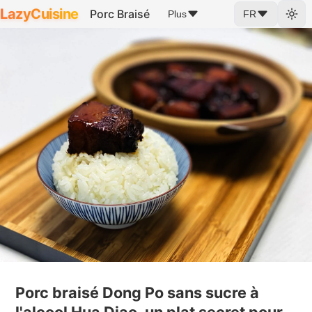
LazyCuisine
Porc Braisé
Plus
FR
Porc braisé Dong Po sans sucre à
l'alcool Hua Diao, un plat secret pour