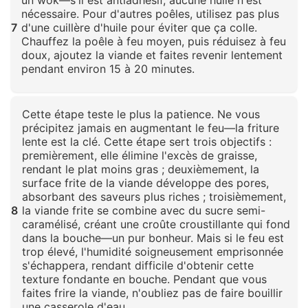
un wok—s'il est antiadhésif, aucune huile n'est
nécessaire. Pour d'autres poêles, utilisez pas plus
7
d'une cuillère d'huile pour éviter que ça colle.
Chauffez la poêle à feu moyen, puis réduisez à feu
doux, ajoutez la viande et faites revenir lentement
pendant environ 15 à 20 minutes.
Cliquez pour agrandir
Cette étape teste le plus la patience. Ne vous
précipitez jamais en augmentant le feu—la friture
lente est la clé. Cette étape sert trois objectifs :
premièrement, elle élimine l'excès de graisse,
rendant le plat moins gras ; deuxièmement, la
surface frite de la viande développe des pores,
absorbant des saveurs plus riches ; troisièmement,
8
la viande frite se combine avec du sucre semi-
caramélisé, créant une croûte croustillante qui fond
dans la bouche—un pur bonheur. Mais si le feu est
trop élevé, l'humidité soigneusement emprisonnée
s'échappera, rendant difficile d'obtenir cette
texture fondante en bouche. Pendant que vous
faites frire la viande, n'oubliez pas de faire bouillir
une casserole d'eau.