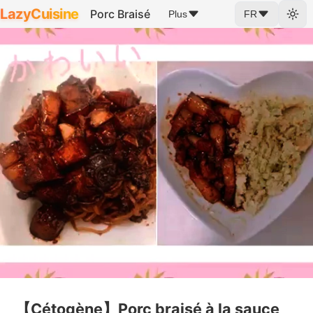
LazyCuisine
Porc Braisé
Plus
FR
【Cétogène】Porc braisé à la sauce