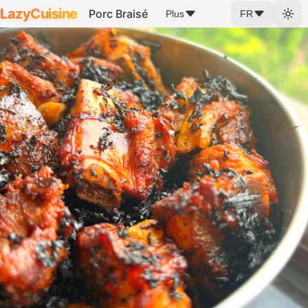
LazyCuisine
Porc Braisé
Plus
FR