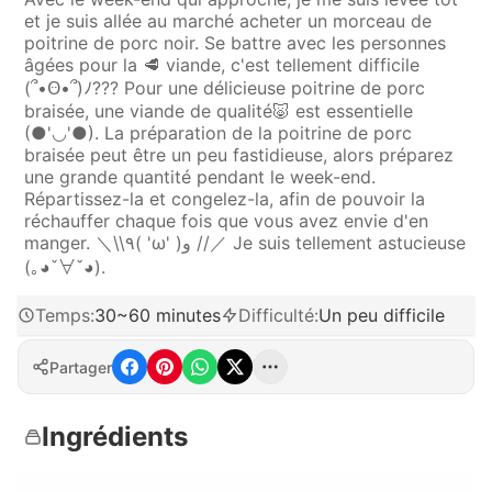
et je suis allée au marché acheter un morceau de
poitrine de porc noir. Se battre avec les personnes
âgées pour la 🥩 viande, c'est tellement difficile
(՞•Ꙫ•՞)ﾉ??? Pour une délicieuse poitrine de porc
braisée, une viande de qualité🐷 est essentielle
(●'◡'●). La préparation de la poitrine de porc
braisée peut être un peu fastidieuse, alors préparez
une grande quantité pendant le week-end.
Répartissez-la et congelez-la, afin de pouvoir la
réchauffer chaque fois que vous avez envie d'en
manger. ＼\\٩( 'ω' )و //／ Je suis tellement astucieuse
(｡◕ˇ∀ˇ◕).
Temps
:
30~60 minutes
Difficulté
:
Un peu difficile
Partager
Ingrédients