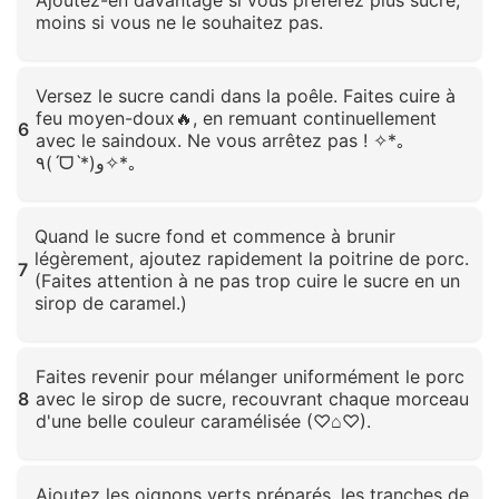
Ajoutez-en davantage si vous préférez plus sucré,
moins si vous ne le souhaitez pas.
Cliquez pour agrandir
Versez le sucre candi dans la poêle. Faites cuire à
feu moyen-doux🔥, en remuant continuellement
6
avec le saindoux. Ne vous arrêtez pas ! ✧*｡
٩(ˊᗜˋ*)و✧*｡
Cliquez pour agrandir
Quand le sucre fond et commence à brunir
légèrement, ajoutez rapidement la poitrine de porc.
7
(Faites attention à ne pas trop cuire le sucre en un
sirop de caramel.)
Cliquez pour agrandir
Faites revenir pour mélanger uniformément le porc
8
avec le sirop de sucre, recouvrant chaque morceau
d'une belle couleur caramélisée (♡⌂♡).
Cliquez pour agrandir
Ajoutez les oignons verts préparés, les tranches de