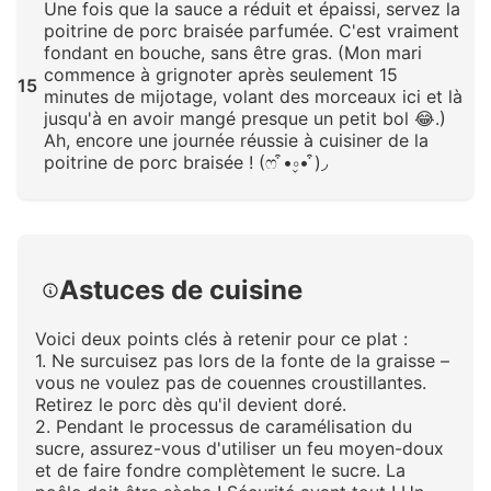
Une fois que la sauce a réduit et épaissi, servez la
poitrine de porc braisée parfumée. C'est vraiment
fondant en bouche, sans être gras. (Mon mari
commence à grignoter après seulement 15
15
minutes de mijotage, volant des morceaux ici et là
jusqu'à en avoir mangé presque un petit bol 😂.)
Ah, encore une journée réussie à cuisiner de la
poitrine de porc braisée ! (ෆ ͒•∘̬• ͒)◞
Cliquez pour agrandir
Astuces de cuisine
Voici deux points clés à retenir pour ce plat :
1. Ne surcuisez pas lors de la fonte de la graisse –
vous ne voulez pas de couennes croustillantes.
Retirez le porc dès qu'il devient doré.
2. Pendant le processus de caramélisation du
sucre, assurez-vous d'utiliser un feu moyen-doux
et de faire fondre complètement le sucre. La