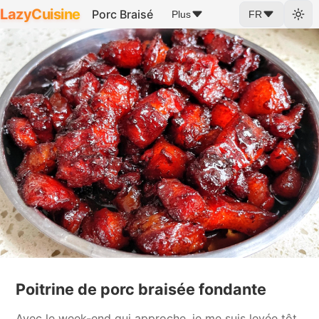
LazyCuisine
Porc Braisé
Plus
FR
Poitrine de porc braisée fondante
Avec le week-end qui approche, je me suis levée tôt