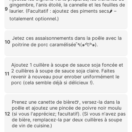
gingembre, l'anis étoilé, la cannelle et les feuilles de
9
laurier. (Facultatif : ajoutez des piments secs🌶️ –
totalement optionnel.)
Cliquez pour agrandir
Jetez ces assaisonnements dans la poêle avec la
10
poitrine de porc caramélisée ٩̋(๑˃́ꇴ˂̀๑).
Cliquez pour agrandir
Ajoutez 1 cuillère à soupe de sauce soja foncée et
2 cuillères à soupe de sauce soja claire. Faites
11
revenir à nouveau pour enrober uniformément le
porc (cela semble déjà si délicieux !).
Cliquez pour agrandir
Prenez une canette de bière🍺, versez-la dans la
poêle et ajoutez une pincée de poivre noir moulu
12
(si vous l'appréciez; facultatif). (Si vous n'avez pas
de bière, remplacez-la par deux cuillères à soupe
de vin de cuisine.)