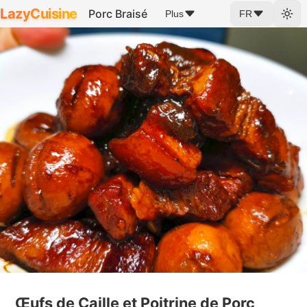
LazyCuisine
Porc Braisé
Plus
FR
Œufs de Caille et Poitrine de Porc