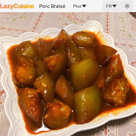
LazyCuisine
Porc Braisé
Plus
FR