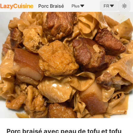
LazyCuisine
Porc Braisé
Plus
FR
Porc braisé avec peau de tofu et tofu