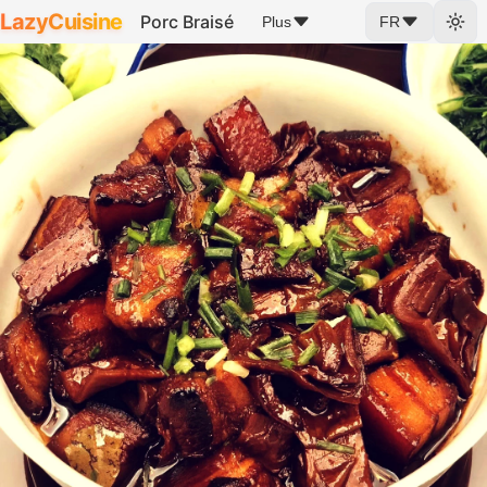
LazyCuisine
Porc Braisé
Plus
FR