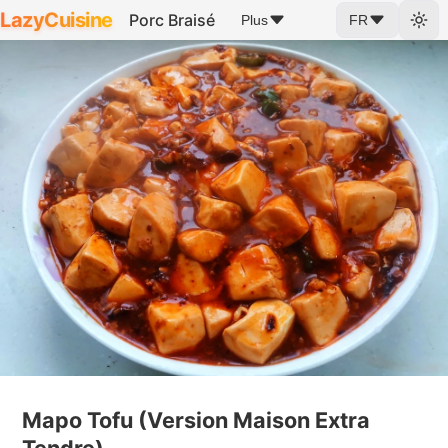
LazyCuisine
Porc Braisé
Plus
FR
Mapo Tofu (Version Maison Extra
Tendre)