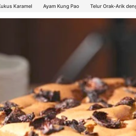
Kukus Karamel
Ayam Kung Pao
Telur Orak-Arik de