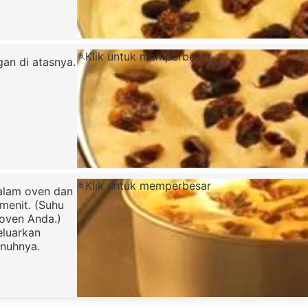
Klik untuk memperbesar
an di atasnya.
Klik untuk memperbesar
alam oven dan
menit. (Suhu
oven Anda.)
eluarkan
enuhnya.