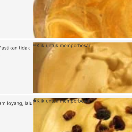
Klik untuk memperbesar
astikan tidak
.
Klik untuk memperbesar
am loyang, lalu