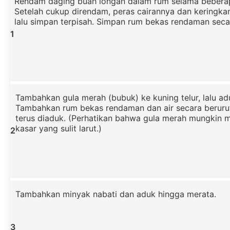
Rendam daging buah longan dalam rum selama bebera
Setelah cukup direndam, peras cairannya dan keringka
lalu simpan terpisah. Simpan rum bekas rendaman secar
1
Tambahkan gula merah (bubuk) ke kuning telur, lalu adu
Tambahkan rum bekas rendaman dan air secara beruru
terus diaduk. (Perhatikan bahwa gula merah mungkin me
kasar yang sulit larut.)
2
Tambahkan minyak nabati dan aduk hingga merata.
3