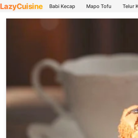
LazyCuisine
Babi Kecap
Mapo Tofu
Telur 