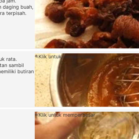
pa jam.
n daging buah,
a terpisah.
Klik untuk memperbesar
k rata.
tan sambil
miliki butiran
Klik untuk memperbesar