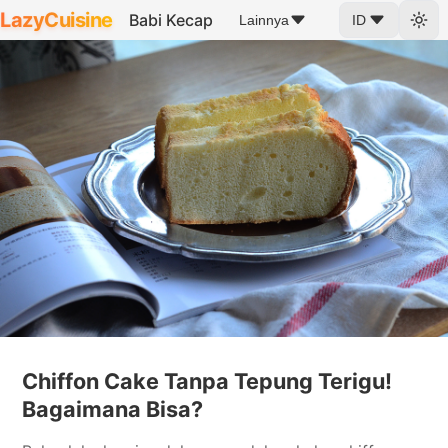
LazyCuisine
Babi Kecap
Lainnya
ID
Chiffon Cake Tanpa Tepung Terigu!
Bagaimana Bisa?