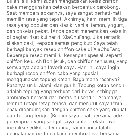
Bulan lalu, kami sudah mengadakan kelas chiffon
cake menggunakan cetakan berbentuk cerobong.
Saat mempersiapkannya, saya sangat berhati-hati
memilih rasa yang tepat! Akhirnya, kami memilih tiga
rasa yang populer dan klasik: vanila, lemon, yogurt,
dan cokelat pekat. [Anda dapat menemukan kelas ini
di bagian riset kuliner di XiaChuFang. Jika tertarik,
silakan cek!] Kepada semua pengikut: Saya telah
berbagi banyak resep chiffon cake di XiaChuFang.
Beberapa resep memiliki kenangan spesial, seperti
chiffon keju, chiffon jeruk, dan chiffon teh susu, yang
semuanya adalah favorit saya. Hari ini, saya ingin
berbagi resep chiffon cake yang spesial
menggunakan tepung ketan. Bagaimana rasanya?
Rasanya unik, alami, dan gurih. Tepung ketan sendiri
adalah tepung yang terbuat dari beras, sehingga
aromanya berasal dari beras itu sendiri. Aromanya
lembut tetapi tetap terasa, dan menurut saya lebih
enak dibandingkan dengan chiffon cake yang dibuat
dari tepung terigu. [Kue ini saya buat bersama adik
perempuan yang sangat saya cintai. Teksturnya
memiliki sedikit gelembung, namun ini adalah
pengalaman pertama kami membuatnya bersama.