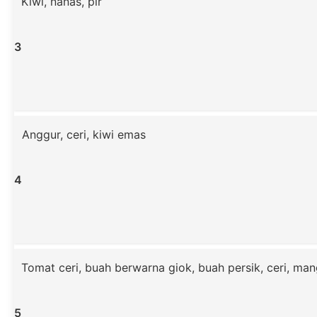
Kiwi, nanas, pir
3
Anggur, ceri, kiwi emas
4
Tomat ceri, buah berwarna giok, buah persik, ceri, ma
5