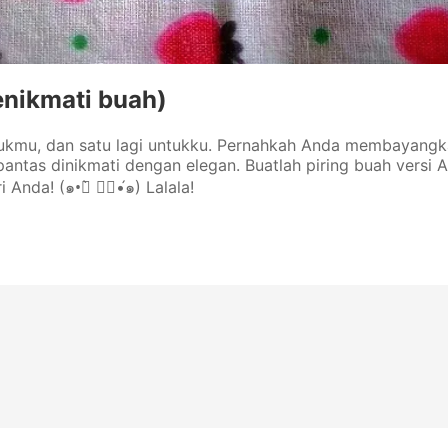
enikmati buah)
ukmu, dan satu lagi untukku. Pernahkah Anda membayangk
antas dinikmati dengan elegan. Buatlah piring buah versi A
 Anda! (๑•॒̀ ູ॒•́๑) Lalala!