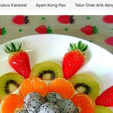
Kukus Karamel
Ayam Kung Pao
Telur Orak-Arik de