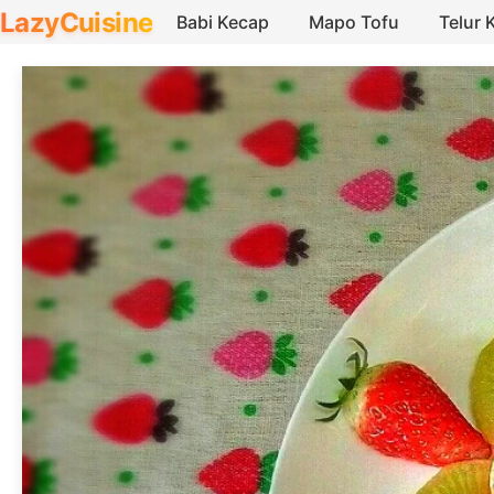
LazyCuisine
Babi Kecap
Mapo Tofu
Telur 