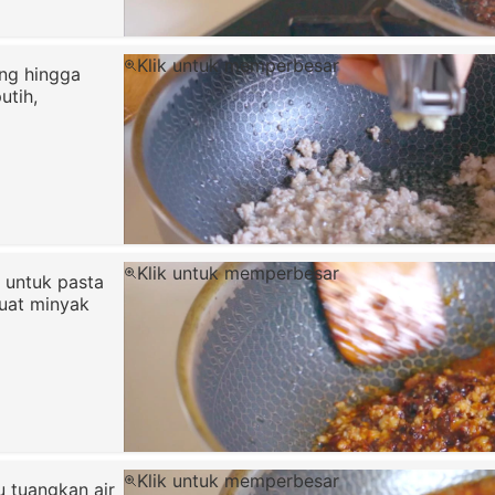
Klik untuk memperbesar
ng hingga
utih,
Klik untuk memperbesar
 untuk pasta
buat minyak
Klik untuk memperbesar
u tuangkan air