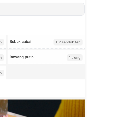
Bubuk cabai
n
1-2 sendok teh
Bawang putih
n
1 siung
h