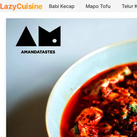
LazyCuisine
Babi Kecap
Mapo Tofu
Telur 