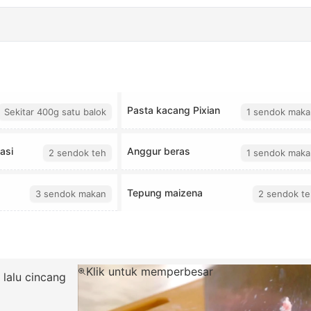
Pasta kacang Pixian
Sekitar 400g satu balok
1 sendok maka
asi
Anggur beras
2 sendok teh
1 sendok maka
Tepung maizena
3 sendok makan
2 sendok te
Klik untuk memperbesar
 lalu cincang