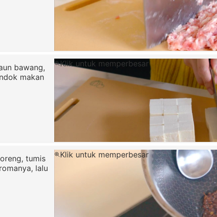
Klik untuk memperbesar
daun bawang,
endok makan
Klik untuk memperbesar
oreng, tumis
romanya, lalu