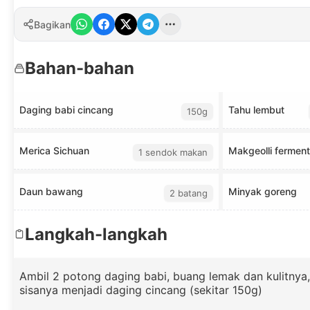
Bagikan
Bahan-bahan
Daging babi cincang
Tahu lembut
150g
Merica Sichuan
Makgeolli ferment
1 sendok makan
Daun bawang
Minyak goreng
2 batang
Langkah-langkah
Ambil 2 potong daging babi, buang lemak dan kulitnya,
sisanya menjadi daging cincang (sekitar 150g)