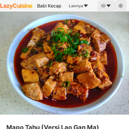
LazyCuisine
Babi Kecap
Lainnya
ID
Mapo Tahu (Versi Lao Gan Ma)