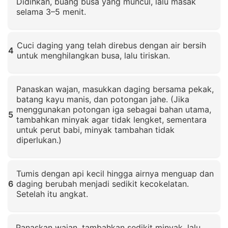
Didihkan, buang busa yang muncul, lalu masak
selama 3–5 menit.
Klik untuk memperbesar
Cuci daging yang telah direbus dengan air bersih
4
untuk menghilangkan busa, lalu tiriskan.
Klik untuk memperbesar
Panaskan wajan, masukkan daging bersama pekak,
batang kayu manis, dan potongan jahe. (Jika
menggunakan potongan iga sebagai bahan utama,
5
tambahkan minyak agar tidak lengket, sementara
untuk perut babi, minyak tambahan tidak
diperlukan.)
Klik untuk memperbesar
Tumis dengan api kecil hingga airnya menguap dan
6
daging berubah menjadi sedikit kecokelatan.
Setelah itu angkat.
Klik untuk memperbesar
Panaskan wajan, tambahkan sedikit minyak, lalu