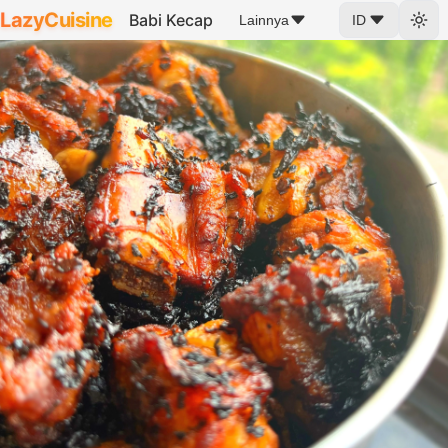
LazyCuisine
Babi Kecap
Lainnya
ID