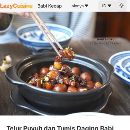
LazyCuisine
Babi Kecap
Lainnya
ID
Telur Puyuh dan Tumis Daging Babi