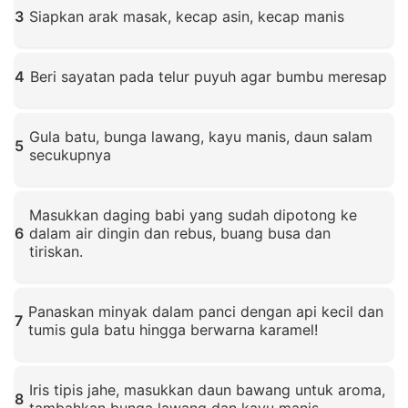
3
Siapkan arak masak, kecap asin, kecap manis
Klik untuk memperbesar
4
Beri sayatan pada telur puyuh agar bumbu meresap
Klik untuk memperbesar
Gula batu, bunga lawang, kayu manis, daun salam
5
secukupnya
Klik untuk memperbesar
Masukkan daging babi yang sudah dipotong ke
6
dalam air dingin dan rebus, buang busa dan
tiriskan.
Klik untuk memperbesar
Panaskan minyak dalam panci dengan api kecil dan
7
tumis gula batu hingga berwarna karamel!
Klik untuk memperbesar
Iris tipis jahe, masukkan daun bawang untuk aroma,
8
tambahkan bunga lawang dan kayu manis