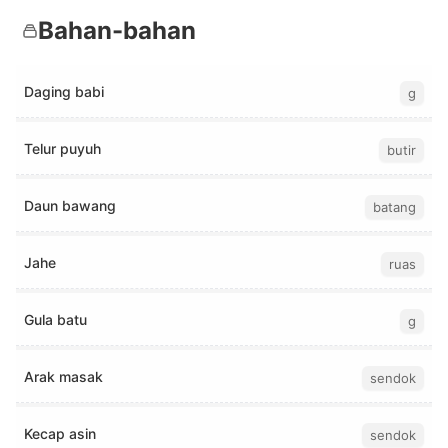
Bahan-bahan
Daging babi
g
Telur puyuh
butir
Daun bawang
batang
Jahe
ruas
Gula batu
g
Arak masak
sendok
Kecap asin
sendok