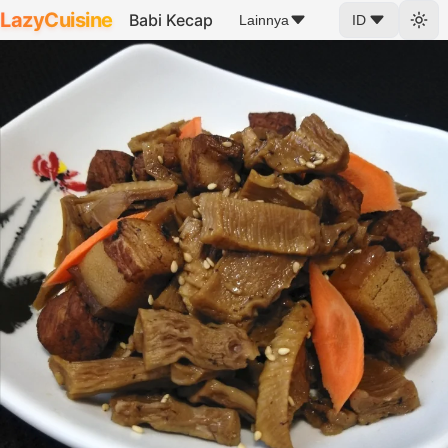
LazyCuisine
Babi Kecap
Lainnya
ID