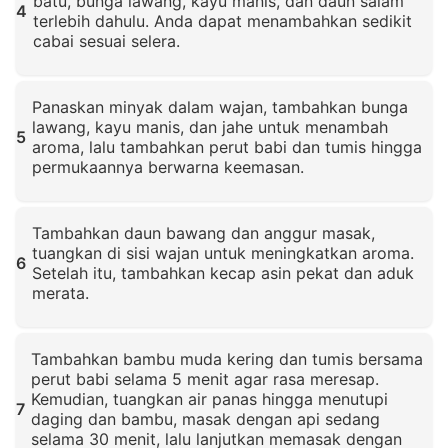
batu, bunga lawang, kayu manis, dan daun salam
4
terlebih dahulu. Anda dapat menambahkan sedikit
cabai sesuai selera.
Klik untuk memperbesar
Panaskan minyak dalam wajan, tambahkan bunga
lawang, kayu manis, dan jahe untuk menambah
5
aroma, lalu tambahkan perut babi dan tumis hingga
permukaannya berwarna keemasan.
Klik untuk memperbesar
Tambahkan daun bawang dan anggur masak,
tuangkan di sisi wajan untuk meningkatkan aroma.
6
Setelah itu, tambahkan kecap asin pekat dan aduk
merata.
Klik untuk memperbesar
Tambahkan bambu muda kering dan tumis bersama
perut babi selama 5 menit agar rasa meresap.
Kemudian, tuangkan air panas hingga menutupi
7
daging dan bambu, masak dengan api sedang
selama 30 menit, lalu lanjutkan memasak dengan