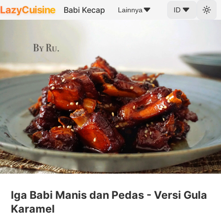
LazyCuisine
Babi Kecap
Lainnya
ID
Iga Babi Manis dan Pedas - Versi Gula
Karamel