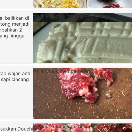
Klik untuk memperbesar
, balikkan di
otong menjadi
ambahkan 2
ang hingga
Klik untuk memperbesar
an wajan anti
 sapi cincang
Klik untuk memperbesar
asukkan Douchi