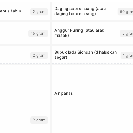
Daging sapi cincang (atau
ebus tahu)
2 gram
50 gra
daging babi cincang)
Anggur kuning (atau arak
15 gram
2 gra
masak)
Bubuk lada Sichuan (dihaluskan
2 gram
1 gra
segar)
Air panas
2 gram