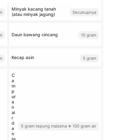
Minyak kacang tanah
m
Secukupnya
(atau minyak jagung)
Daun bawang cincang
m
10 gram
Kecap asin
m
5 gram
C
a
m
p
ur
a
n
ai
r
d
5 gram tepung maizena ➕ 100 gram air
a
n
te