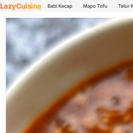
LazyCuisine
Babi Kecap
Mapo Tofu
Telur 