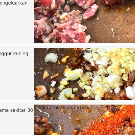
mengeluarkan
Klik untuk memperbesar
nggur kuning
Klik untuk memperbesar
ama sekitar 30