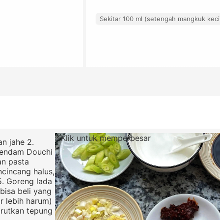
Sekitar 100 ml (setengah mangkuk keci
Klik untuk memperbesar
n jahe 2.
Rendam Douchi
an pasta
cincang halus,
5. Goreng lada
bisa beli yang
r lebih harum)
arutkan tepung