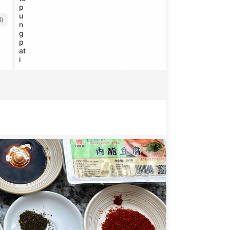
p
u
l)
n
g
p
at
i