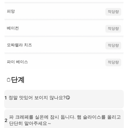
피망
적당량
베이컨
적당량
모짜렐라 치즈
적당량
파이 베이스
적당량
단계
정말 맛있어 보이지 않나요?😋
1
확대하려면 클릭하세요
파 크레페를 실온에 잠시 둡니다. 햄 슬라이스를 올리고
2
단단히 말아주세요～