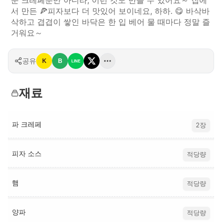
운 크레페뿐만 아니라, 이런 것도 만들 수 있어요～ 집에
서 만든 🍕피자보다 더 맛있어 보이네요, 하하. 😋 바삭바
삭하고 겹겹이 쌓인 바닥은 한 입 베어 물 때마다 정말 즐
거워요～
공유
K
B
LINE
재료
파 크레페
2장
피자 소스
적당량
햄
적당량
양파
적당량