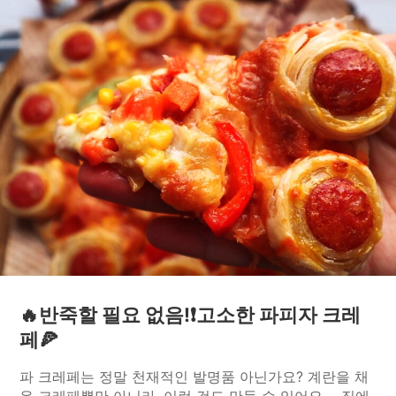
🔥반죽할 필요 없음!❗️고소한 파피자 크레
페🍕
파 크레페는 정말 천재적인 발명품 아닌가요? 계란을 채