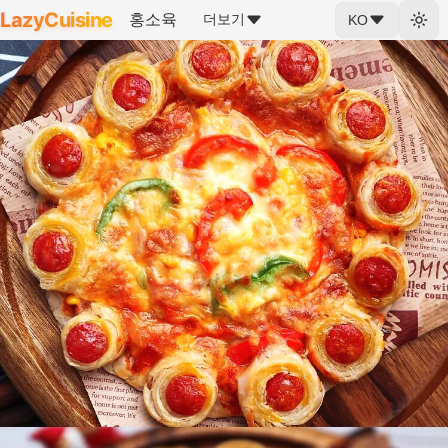
LazyCuisine
홍소육
더보기
KO