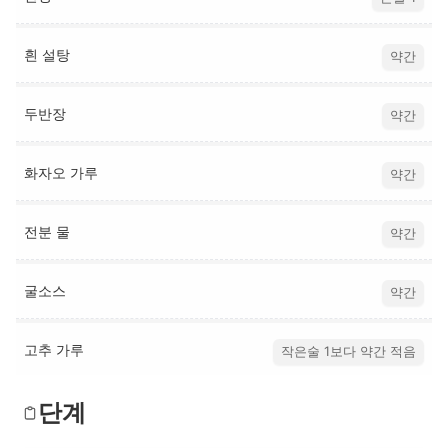
흰 설탕
약간
두반장
약간
화자오 가루
약간
전분 물
약간
굴소스
약간
고추 가루
작은술 1보다 약간 적음
단계