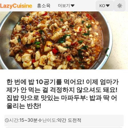
LazyCuisine
홍소육
더보기
KO
한 번에 밥 10공기를 먹어요! 이제 엄마가
제가 안 먹는 걸 걱정하지 않으셔도 돼요!
집밥 맛으로 맛있는 마파두부: 밥과 딱 어
울리는 반찬!
시간
:
15~30분
난이도
:
약간 도전적