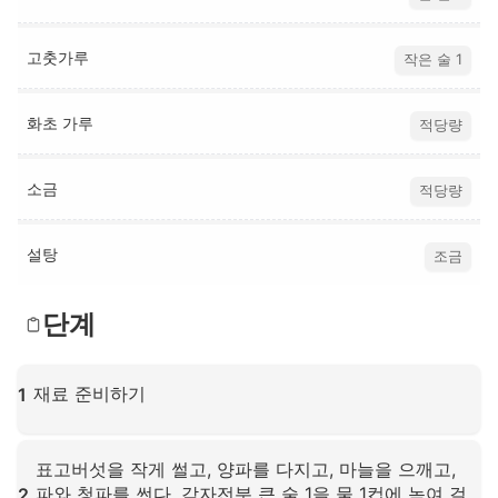
고춧가루
작은 술 1
화초 가루
적당량
소금
적당량
설탕
조금
단계
재료 준비하기
1
확대하려면 클릭하세요
표고버섯을 작게 썰고, 양파를 다지고, 마늘을 으깨고,
파와 청파를 썬다. 감자전분 큰 술 1을 물 1컵에 녹여 걸
2