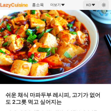
LazyCuisine
홍소육
더보기
KO
쉬운 채식 마파두부 레시피, 고기가 없어
도 2그릇 먹고 싶어지는