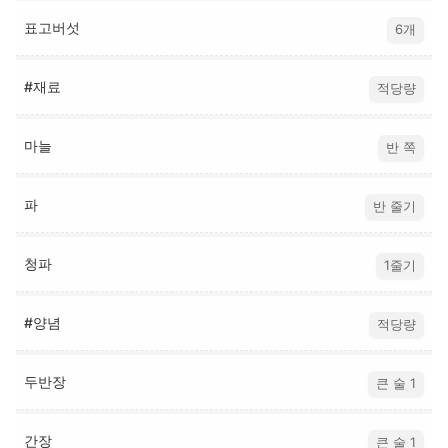
표고버섯
6개
#재료
적당량
마늘
반 쪽
파
반 줄기
청파
1줄기
#양념
적당량
두반장
큰 술 1
간장
큰 술 1