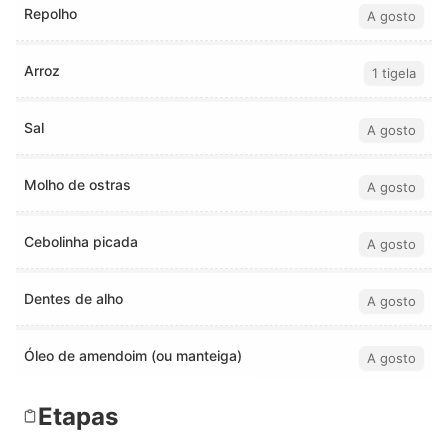
Repolho
A gosto
Arroz
1 tigela
Sal
A gosto
Molho de ostras
A gosto
Cebolinha picada
A gosto
Dentes de alho
A gosto
Óleo de amendoim (ou manteiga)
A gosto
Etapas