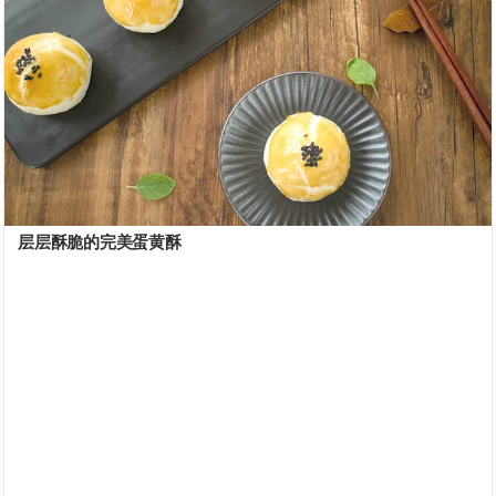
层层酥脆的完美蛋黄酥