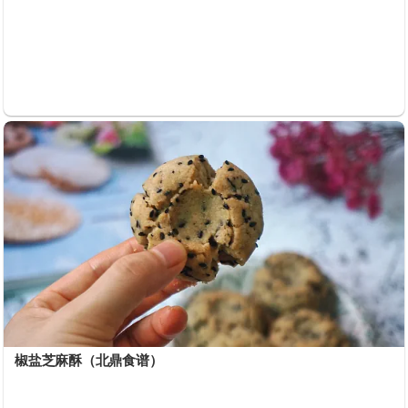
椒盐芝麻酥（北鼎食谱）