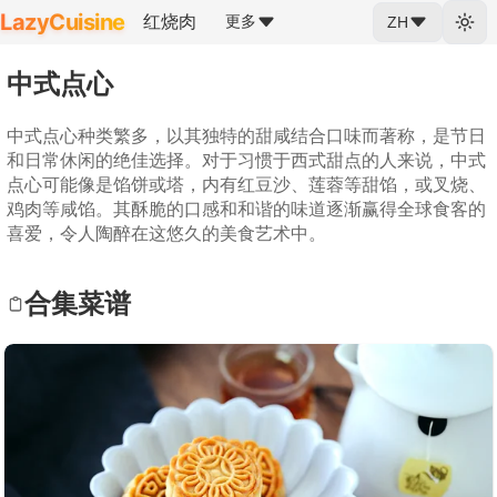
LazyCuisine
红烧肉
更多
ZH
中式点心
中式点心种类繁多，以其独特的甜咸结合口味而著称，是节日
和日常休闲的绝佳选择。对于习惯于西式甜点的人来说，中式
点心可能像是馅饼或塔，内有红豆沙、莲蓉等甜馅，或叉烧、
鸡肉等咸馅。其酥脆的口感和和谐的味道逐渐赢得全球食客的
喜爱，令人陶醉在这悠久的美食艺术中。
合集菜谱