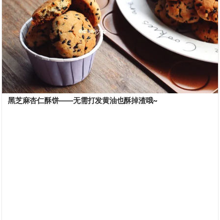
黑芝麻杏仁酥饼——无需打发黄油也酥掉渣哦~