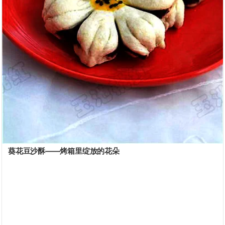
葵花豆沙酥——烤箱里绽放的花朵