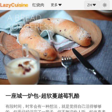
LazyCuisine
红烧肉
更多
ZH
一座城一炉包-超软蔓越莓乳酪
有段时间，时常会有一种想法，就是觉得自己活得够够
的，似乎已经活完了一辈子。但不敢说给人听，怕当真者