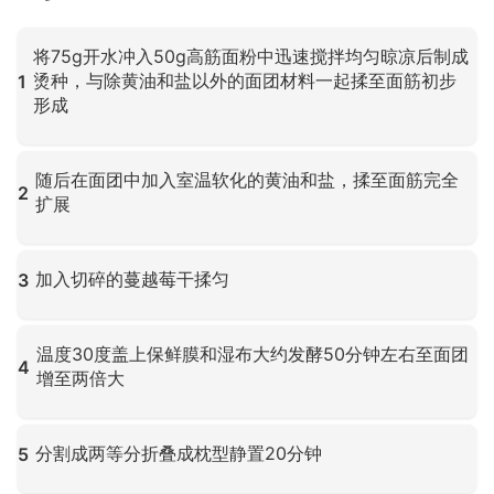
将75g开水冲入50g高筋面粉中迅速搅拌均匀晾凉后制成
烫种，与除黄油和盐以外的面团材料一起揉至面筋初步
1
形成
点击放大
随后在面团中加入室温软化的黄油和盐，揉至面筋完全
2
扩展
点击放大
加入切碎的蔓越莓干揉匀
3
点击放大
温度30度盖上保鲜膜和湿布大约发酵50分钟左右至面团
4
增至两倍大
点击放大
分割成两等分折叠成枕型静置20分钟
5