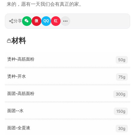
来的，愿有一天我们会有真正的家。
分享
微
QQ
红
材料
烫种-高筋面粉
50g
烫种-开水
75g
面团-高筋面粉
300g
面团--水
150g
面团-全蛋液
30g