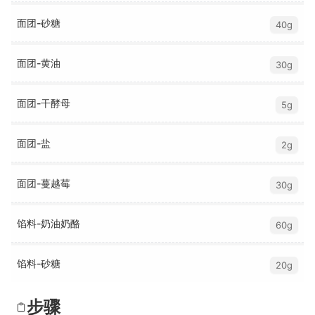
面团-砂糖
40g
面团-黄油
30g
面团-干酵母
5g
面团-盐
2g
面团-蔓越莓
30g
馅料-奶油奶酪
60g
馅料-砂糖
20g
步骤