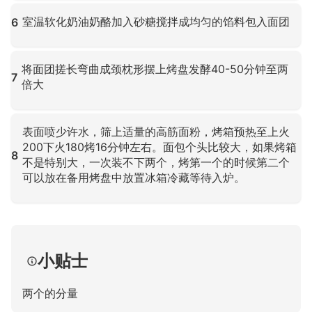
点击放大
室温软化奶油奶酪加入砂糖搅拌成均匀的馅料包入面团
6
点击放大
将面团搓长弯曲成颈枕形摆上烤盘发酵40-50分钟至两
7
倍大
点击放大
表面喷少许水，筛上适量的高筋面粉，烤箱预热至上火
200下火180烤16分钟左右。面包个头比较大，如果烤箱
8
不是特别大，一次装不下两个，烤第一个的时候第二个
可以放在备用烤盘中放置冰箱冷藏等待入炉。
点击放大
小贴士
两个的分量