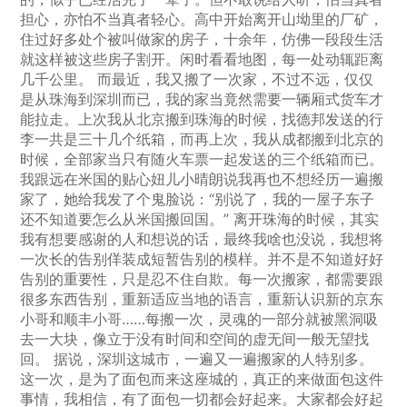
担心，亦怕不当真者轻心。高中开始离开山坳里的厂矿，
住过好多处个被叫做家的房子，十余年，仿佛一段段生活
就这样被这些房子割开。闲时看看地图，每一处动辄距离
几千公里。 而最近，我又搬了一次家，不过不远，仅仅
是从珠海到深圳而已，我的家当竟然需要一辆厢式货车才
能拉走。上次我从北京搬到珠海的时候，找德邦发送的行
李一共是三十几个纸箱，而再上次，我从成都搬到北京的
时候，全部家当只有随火车票一起发送的三个纸箱而已。
我跟远在米国的贴心妞儿小晴朗说我再也不想经历一遍搬
家了，她给我发了个鬼脸说：“别说了，我的一屋子东子
还不知道要怎么从米国搬回国。” 离开珠海的时候，其实
我有想要感谢的人和想说的话，最终我啥也没说，我想将
一次长的告别佯装成短暂告别的模样。并不是不知道好好
告别的重要性，只是忍不住自欺。每一次搬家，都需要跟
很多东西告别，重新适应当地的语言，重新认识新的京东
小哥和顺丰小哥……每搬一次，灵魂的一部分就被黑洞吸
去一大块，像立于没有时间和空间的虚无间一般无望找
回。 据说，深圳这城市，一遍又一遍搬家的人特别多。
这一次，是为了面包而来这座城的，真正的来做面包这件
事情，我相信，有了面包一切都会好起来。大家都会好起