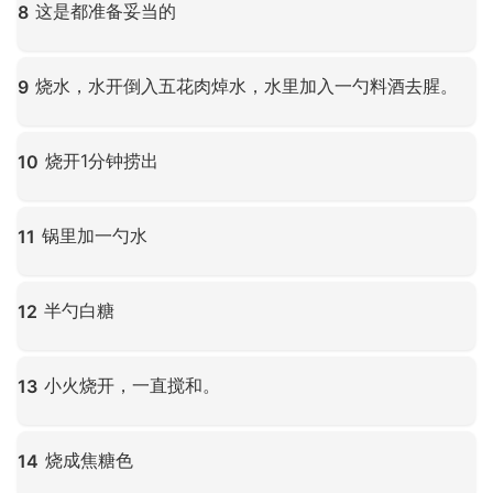
这是都准备妥当的
8
点击放大
烧水，水开倒入五花肉焯水，水里加入一勺料酒去腥。
9
点击放大
烧开1分钟捞出
10
点击放大
锅里加一勺水
11
点击放大
半勺白糖
12
点击放大
小火烧开，一直搅和。
13
点击放大
烧成焦糖色
14