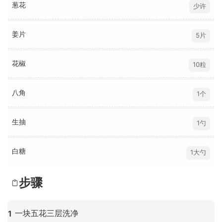
葱花
少许
姜片
5片
花椒
10粒
八角
1个
生抽
1勺
白糖
1大勺
步骤
一块五花三层洗净
1