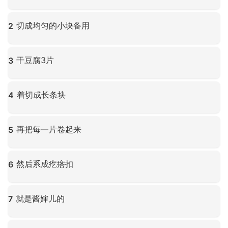
点击放大
切成均匀的小块备用
2
点击放大
干豆腐3片
3
点击放大
着切成长条块
4
点击放大
再把每一片卷起来
5
点击放大
然后系成疙瘩扣
6
点击放大
就是酱婶儿的
7
点击放大