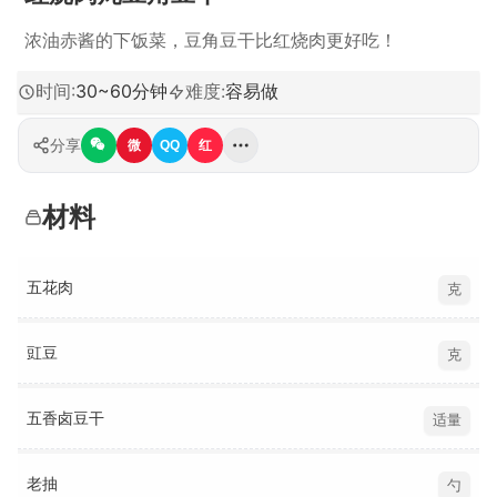
浓油赤酱的下饭菜，豆角豆干比红烧肉更好吃！
时间
:
30~60分钟
难度
:
容易做
分享
微
QQ
红
材料
五花肉
克
豇豆
克
五香卤豆干
适量
老抽
勺