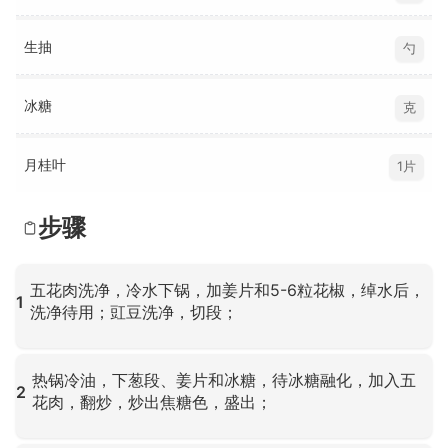
生抽
勺
冰糖
克
月桂叶
1片
步骤
五花肉洗净，冷水下锅，加姜片和5-6粒花椒，绰水后，
1
洗净待用；豇豆洗净，切段；
点击放大
热锅冷油，下葱段、姜片和冰糖，待冰糖融化，加入五
2
花肉，翻炒，炒出焦糖色，盛出；
点击放大