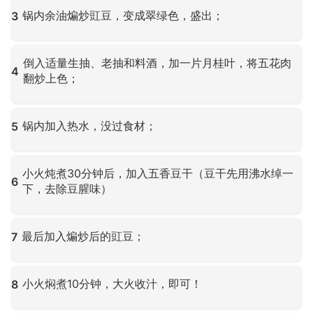
锅内余油煸炒豇豆，变成翠绿色，盛出；
3
点击放大
倒入适量生抽、老抽和料酒，加一片月桂叶，将五花肉
4
翻炒上色；
点击放大
锅内加入热水，没过食材；
5
点击放大
小火炖煮30分钟后，加入五香豆干（豆干先用沸水绰一
6
下，去除豆腥味）
点击放大
最后加入煸炒后的豇豆；
7
点击放大
小火焖煮10分钟，大火收汁，即可！
8