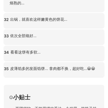
烙熟的…
点击放大
出锅，就喜欢这样嫩黄色的饼花…
32
点击放大
依次全部烙好…
33
点击放大
看看这饼有多软…
34
点击放大
皮薄馅多的发面馅饼… 拿肉都不换，超好吃…😀😀
35
点击放大
小贴士