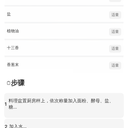
盐
适量
植物油
适量
十三香
适量
香葱末
适量
步骤
料理盆置厨房秤上，依次称量加入面粉、酵母、盐、
1
糖…
点击放大
加入水…
2