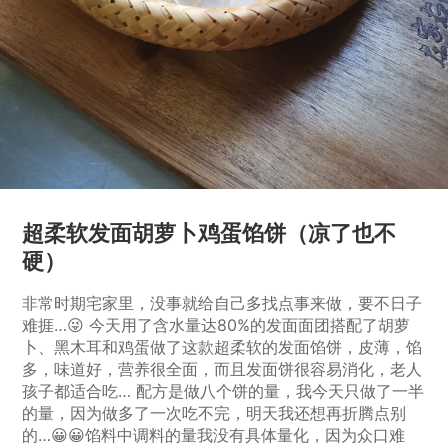
超柔软发面胡萝卜鸡蛋馅饼（凉了也不
硬）
非常时期宅家里，没事就给自己多找点事来做，要不日子
难捱…😜 今天用了含水量达80%的发面面团搭配了胡萝
卜、黑木耳和鸡蛋做了这款超柔软的发面馅饼，皮薄，馅
多，味道好，营养很全面，而且发面饼很容易消化，老人
孩子都适合吃… 配方是做八个饼的量，我今天只做了一半
的量，因为做多了一次吃不完，明天我还想再折腾点别
的…😀😀馅料中调料的量我没有具体量化，因为众口难