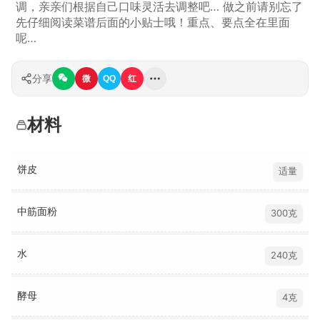
调，亲亲们根据自己口味灵活去调整吧… 做之前请别忘了
先仔细阅读菜谱后面的小贴士哦！重点、要点全在里面
呢…
分享
微
QQ
红
材料
饼皮
适量
中筋面粉
300克
水
240克
酵母
4克