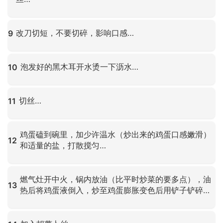
点击放大
改刀切短，不要切碎，影响口感…
9
点击放大
泡发好的黑木耳开水烫一下沥水…
10
点击放大
切丝…
11
点击放大
鸡蛋磕到碗里，加少许温水（炒出来的鸡蛋口感嫩滑）
12
和适量的盐，打散搅匀…
点击放大
燃气灶开中火，锅内放油（比平时炒菜的要多点），油
13
热后将鸡蛋液倒入，炒至鸡蛋膨胀变色后用铲子铲碎…
点击放大