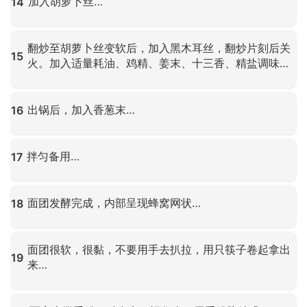
加入胡萝卜丝…
14
点击放大
翻炒至胡萝卜丝变软后，加入黑木耳丝，翻炒片刻后关
15
火。加入适量耗油、鸡精、姜末、十三香、精盐调味…
点击放大
出锅后，加入香葱末…
16
点击放大
拌匀备用…
17
点击放大
面团发酵完成，内部呈现蜂窝网状…
18
点击放大
面团很软，很黏，不要用手去扒拉，用只筷子卷起拿出
19
来…
点击放大