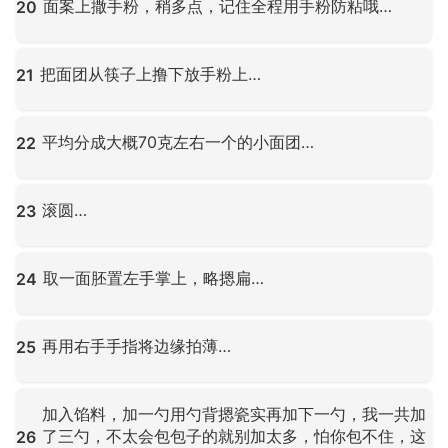
面案上撒手粉，稍多点，记住全程用手粉防粘哦…
20
点击放大
把面团从筷子上撸下放手粉上…
21
点击放大
平均分成大概70克左右一个的小面团…
22
点击放大
滚圆…
23
点击放大
取一面胚置左手掌上，略摁扁…
24
点击放大
再用右手手指将边缘拍薄…
25
点击放大
加入馅料，加一勺用勺背摁瓷实再加下一勺，我一共加
了三勺，不太会包包子的就别加太多，怕你包不住，这
26