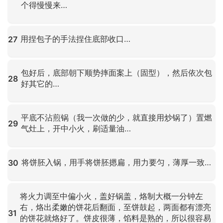
个得慢慢来…
点击放大
用捏包子的手法捏住底部收口…
27
点击放大
包好后，底部朝下顺势摔面案上（固型），然后依次包
28
好其它的…
点击放大
平底不沾煎锅（我一次做的少，就直接用炒锅了）置燃
29
气灶上，开中小火，刷适量油…
点击放大
将饼胚入锅，用手将饼胚摁扁，用力要匀，薄厚一致…
30
点击放大
将火力调至中偏小火，盖好锅盖，烙制大概一分钟左
右，烙出柔嫩的饼花后翻面，至饼鼓起，两面都有漂亮
31
的饼花就烙好了。饼皮很薄，馅料是熟的，所以很容易