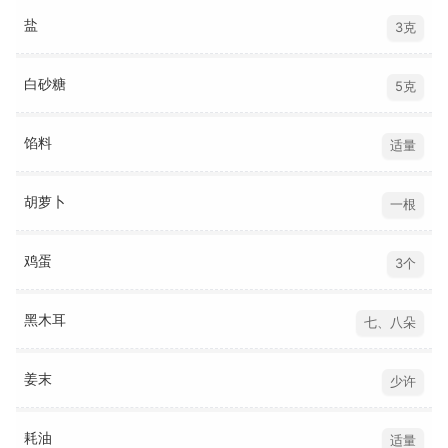
盐
3克
白砂糖
5克
馅料
适量
胡萝卜
一根
鸡蛋
3个
黑木耳
七、八朵
姜末
少许
耗油
适量