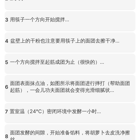
点击放大
用筷子一个方向开始搅拌…
3
点击放大
盆壁上的干粉也注意要用筷子上的面团去擦干净…
4
点击放大
一个方向搅拌至起筋成团为止（很快的）…
5
点击放大
面团表面抹点油，如图所示将面团进行摔打（帮助面团
6
起筋），一会儿功夫面团就会变得光滑细腻状…
点击放大
置室温（24℃）密闭环境中发酵一小时…
7
点击放大
面团发酵的间隙，开始准备馅料，将胡萝卜去皮洗净擦
8
丝…